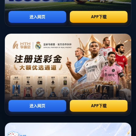
目前，湖人必须把握最终冲刺阶段的每一场比赛胜利，避免因失误
陷入更不利的境地。面对西部排名接近的诸多球队，如达拉斯独行
侠和新奥尔良鹈鹕，胜负决定排名的浮动。
最低排位可能是哪些情况
随着赛季接近尾声，每场比赛都在影响西部格局。如果湖人无法抓
住关键比赛，他们存在跌至西部第十二名甚至第十三名的风险。以
下因素可能导致这一情况：